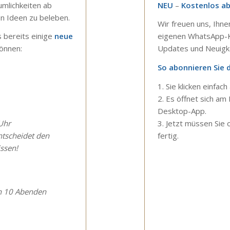
umlichkeiten ab
NEU
–
Kostenlos a
n Ideen zu beleben.
Wir freuen uns, Ihne
 bereits einige
neue
eigenen WhatsApp-Ka
önnen:
Updates und Neuigk
So abonnieren Sie
1. Sie klicken einfach
2. Es öffnet sich a
Desktop-App.
 Uhr
3. Jetzt müssen Sie 
ntscheidet den
fertig.
ssen!
n 10 Abenden