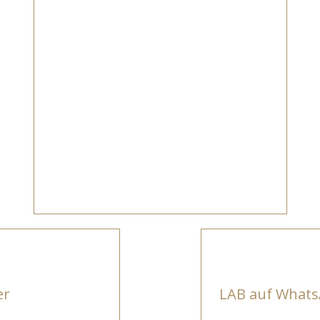
er
LAB auf What