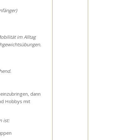
Anfänger)
bilität im Alltag
chgewichtsübungen.
hend.
 einzubringen, dann
und Hobbys mit
 ist:
uppen