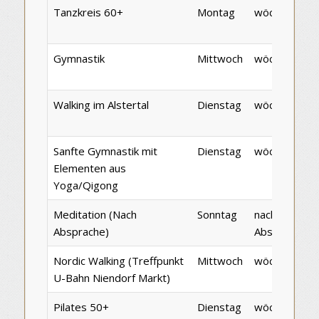
Tanzkreis 60+
Montag
wöchentlich
Gymnastik
Mittwoch
wöchentlich
Walking im Alstertal
Dienstag
wöchentlich
Sanfte Gymnastik mit
Dienstag
wöchentlich
Elementen aus
Yoga/Qigong
Meditation (Nach
Sonntag
nach
Absprache)
Absprache
Nordic Walking (Treffpunkt
Mittwoch
wöchentlich
U-Bahn Niendorf Markt)
Pilates 50+
Dienstag
wöchentlich