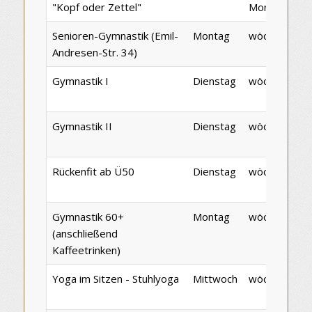
"Kopf oder Zettel"
Monat
Senioren-Gymnastik (Emil-
Montag
wöchentlich
Andresen-Str. 34)
Gymnastik I
Dienstag
wöchentlich
Gymnastik II
Dienstag
wöchentlich
Rückenfit ab Ü50
Dienstag
wöchentlich
Gymnastik 60+
Montag
wöchentlich
(anschließend
Kaffeetrinken)
Yoga im Sitzen - Stuhlyoga
Mittwoch
wöchentlich