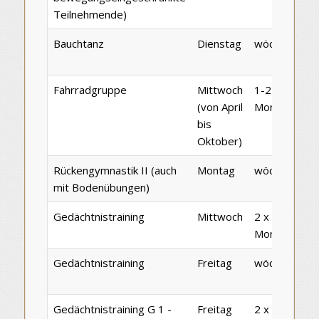
Teilnehmende)
Bauchtanz
Dienstag
wöchentlich
Fahrradgruppe
Mittwoch
1-2 x im
(von April
Monat
bis
Oktober)
Rückengymnastik II (auch
Montag
wöchentlich
mit Bodenübungen)
Gedächtnistraining
Mittwoch
2 x im
Monat
Gedächtnistraining
Freitag
wöchentlich
Gedächtnistraining G 1 -
Freitag
2 x im