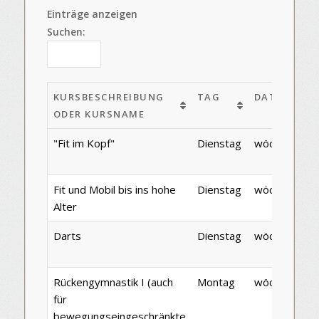
Einträge anzeigen
Suchen:
KURSBESCHREIBUNG
TAG
DATUM
ODER KURSNAME
KURSBESCHREIBUNG
TAG
DATUM
"Fit im Kopf"
Dienstag
wöchentlich
ODER KURSNAME
Fit und Mobil bis ins hohe
Dienstag
wöchentlich
Alter
Darts
Dienstag
wöchentlich
Rückengymnastik I (auch
Montag
wöchentlich
für
bewegungseingeschränkte