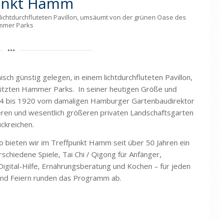
unkt Hamm
 lichtdurchfluteten Pavillon, umsäumt von der grünen Oase des
mer Parks
ch günstig gelegen, in einem lichtdurchfluteten Pavillon,
tzten Hammer Parks. In seiner heutigen Größe und
14 bis 1920 vom damaligen Hamburger Gartenbaudirektor
teren und wesentlich größeren privaten Landschaftsgarten
ückreichen.
to bieten wir im Treffpunkt Hamm seit über 50 Jahren ein
chiedene Spiele, Tai Chi / Qigong für Anfänger,
 Digital-Hilfe, Ernährungsberatung und Kochen – für jeden
und Feiern runden das Programm ab.